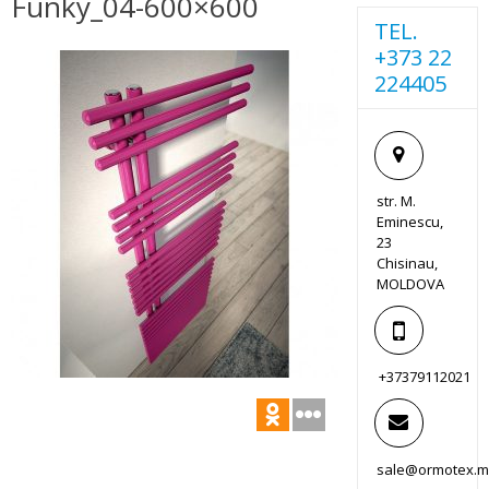
Funky_04-600×600
TEL.
+373 22
224405
str. M.
Eminescu,
23
Chisinau,
MOLDOVA
+37379112021
sale@ormotex.