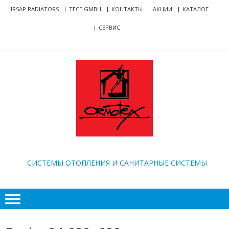
Skip
Skip
IRSAP RADIATORS
TECE GMBH
КОНТАКТЫ
АКЦИИ
КАТАЛОГ
to
to
СЕРВИС
navigation
content
ORMOTEX
CИСТЕМЫ ОТОПЛЕНИЯ И САНИТАРНЫЕ СИСТЕМЫ