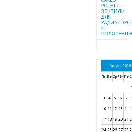
POLETTI -
ВЕНТИЛИ
ДЛЯ
РАДИАТОРО
И
ПОЛОТЕНЦЕ
Август 2026
Пн
Вт
Ср
Чт
Пт
С
3
4
5
6
7
10
11
12
13
14
1
17
18
19
20
21
2
24
25
26
27
28
2