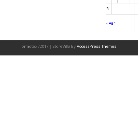
31
« Авг
ormotex /2017 | StoreVilla By
AccessPress Themes