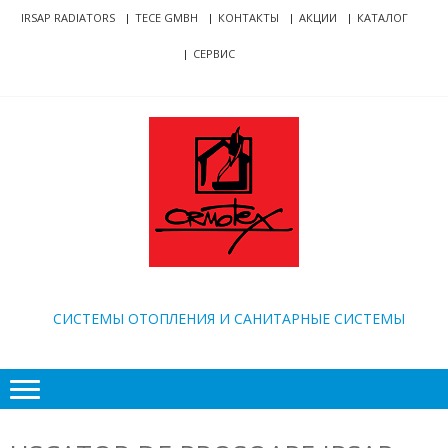
Skip
Skip
IRSAP RADIATORS
TECE GMBH
КОНТАКТЫ
АКЦИИ
КАТАЛОГ
to
to
СЕРВИС
navigation
content
ORMOTEX
CИСТЕМЫ ОТОПЛЕНИЯ И САНИТАРНЫЕ СИСТЕМЫ