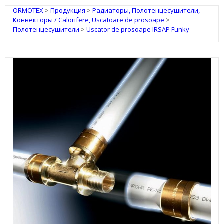
ORMOTEX
>
Продукция
>
Радиаторы, Полотенцесушители,
Конвекторы / Calorifere, Uscatoare de prosoape
>
Полотенцесушители
>
Uscator de prosoape IRSAP Funky