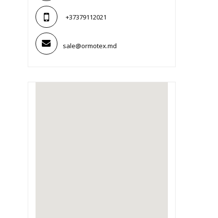
+37379112021
sale@ormotex.md