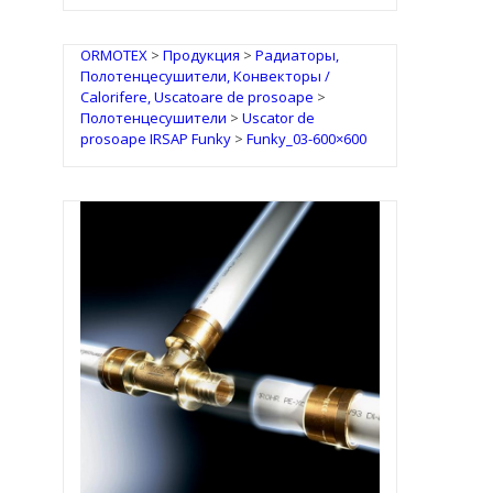
ORMOTEX
>
Продукция
>
Радиаторы,
Полотенцесушители, Конвекторы /
Calorifere, Uscatoare de prosoape
>
Полотенцесушители
>
Uscator de
prosoape IRSAP Funky
>
Funky_03-600×600