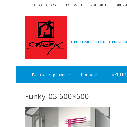
Skip
Skip
IRSAP RADIATORS
TECE GMBH
КОНТАКТЫ
АКЦИИ
to
to
navigation
content
ORMOTEX
CИСТЕМЫ ОТОПЛЕНИЯ И С
Главная страница
Новости
АКЦИИ
Funky_03-600×600