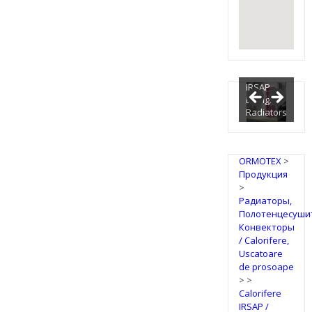
IRSAP
Design
Radiators
ORMOTEX
>
Продукция
>
Радиаторы,
Полотенцесуши
Конвекторы
/ Calorifere,
Uscatoare
de prosoape
>
>
Calorifere
IRSAP /