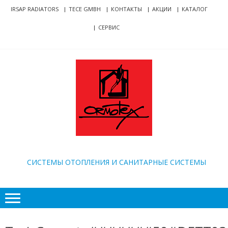
Skip
Skip
IRSAP RADIATORS
TECE GMBH
КОНТАКТЫ
АКЦИИ
КАТАЛОГ
to
to
СЕРВИС
navigation
content
ORMOTEX
CИСТЕМЫ ОТОПЛЕНИЯ И САНИТАРНЫЕ СИСТЕМЫ