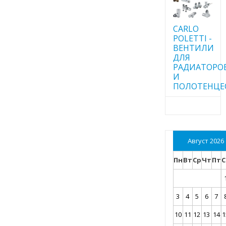
CARLO
POLETTI -
ВЕНТИЛИ
ДЛЯ
РАДИАТОРО
И
ПОЛОТЕНЦЕ
Август 2026
Пн
Вт
Ср
Чт
Пт
С
3
4
5
6
7
10
11
12
13
14
1