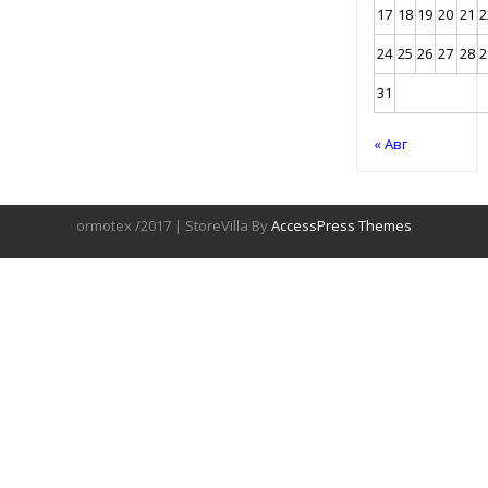
17
18
19
20
21
2
24
25
26
27
28
2
31
« Авг
ormotex /2017 | StoreVilla By
AccessPress Themes