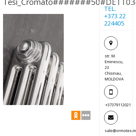
Tesi_Cromato#######50#DETT0
TEL.
+373 22
224405
str. M.
Eminescu,
23
Chisinau,
MOLDOVA
+37379112021
sale@ormotex.