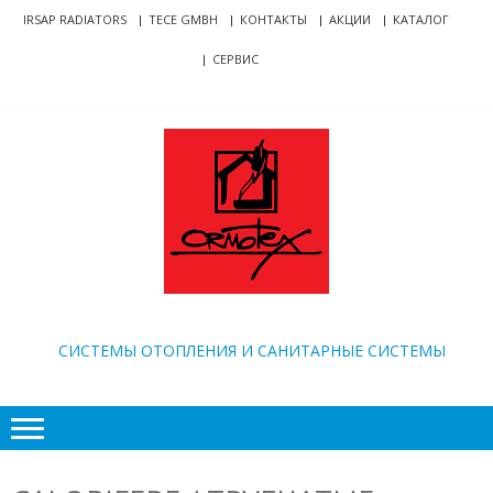
Skip
Skip
IRSAP RADIATORS
TECE GMBH
КОНТАКТЫ
АКЦИИ
КАТАЛОГ
to
to
СЕРВИС
navigation
content
ORMOTEX
CИСТЕМЫ ОТОПЛЕНИЯ И САНИТАРНЫЕ СИСТЕМЫ