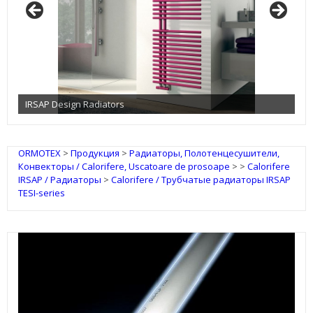
TECE Инсталляции
ORMOTEX
>
Продукция
>
Радиаторы, Полотенцесушители,
Конвекторы / Calorifere, Uscatoare de prosoape
>
>
Calorifere
IRSAP / Радиаторы
>
Calorifere / Трубчатые радиаторы IRSAP
TESI-series