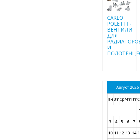
CARLO
POLETTI -
ВЕНТИЛИ
ДЛЯ
РАДИАТОРО
И
ПОЛОТЕНЦЕ
Август 2026
Пн
Вт
Ср
Чт
Пт
С
3
4
5
6
7
10
11
12
13
14
1