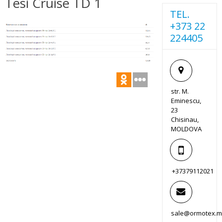
Tesi Cruise TD 1
TEL.
+373 22
224405
str. M.
Eminescu,
23
Chisinau,
MOLDOVA
+37379112021
sale@ormotex.