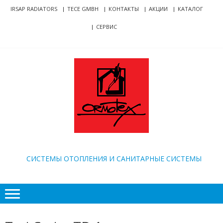
Skip
Skip
IRSAP RADIATORS
TECE GMBH
КОНТАКТЫ
АКЦИИ
КАТАЛОГ
to
to
СЕРВИС
navigation
content
ORMOTEX
CИСТЕМЫ ОТОПЛЕНИЯ И САНИТАРНЫЕ СИСТЕМЫ