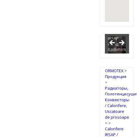
IRSAP
Design
Radiators
ORMOTEX
>
Продукция
>
Радиаторы,
Полотенцесуши
Конвекторы
/ Calorifere,
Uscatoare
de prosoape
>
>
Calorifere
IRSAP /