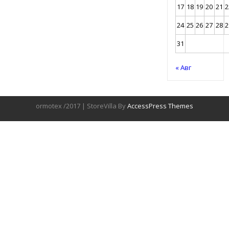
17
18
19
20
21
2
24
25
26
27
28
2
31
« Авг
ormotex /2017 | StoreVilla By
AccessPress Themes