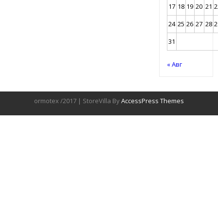
17
18
19
20
21
2
24
25
26
27
28
2
31
« Авг
ormotex /2017 | StoreVilla By
AccessPress Themes