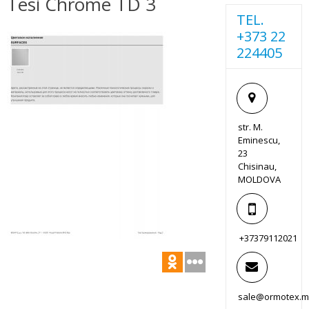
Tesi Chrome TD 3
TEL.
+373 22
224405
str. M.
Eminescu,
23
Chisinau,
MOLDOVA
+37379112021
sale@ormotex.