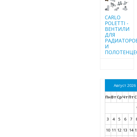
CARLO
POLETTI -
ВЕНТИЛИ
ДЛЯ
РАДИАТОРО
И
ПОЛОТЕНЦЕ
Август 2026
Пн
Вт
Ср
Чт
Пт
С
3
4
5
6
7
10
11
12
13
14
1