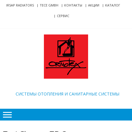
Skip
Skip
IRSAP RADIATORS
TECE GMBH
КОНТАКТЫ
АКЦИИ
КАТАЛОГ
to
to
СЕРВИС
navigation
content
ORMOTEX
CИСТЕМЫ ОТОПЛЕНИЯ И САНИТАРНЫЕ СИСТЕМЫ