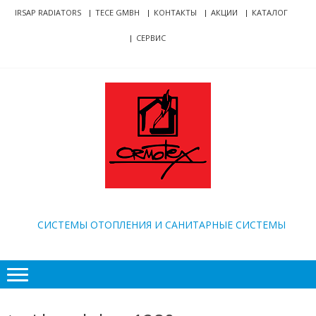
Skip
Skip
IRSAP RADIATORS
TECE GMBH
КОНТАКТЫ
АКЦИИ
КАТАЛОГ
to
to
СЕРВИС
navigation
content
ORMOTEX
CИСТЕМЫ ОТОПЛЕНИЯ И САНИТАРНЫЕ СИСТЕМЫ