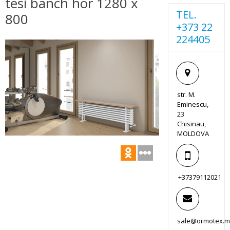
tesi banch hor 1280 x
TEL.
800
+373 22
224405
str. M.
Eminescu,
23
Chisinau,
MOLDOVA
+37379112021
sale@ormotex.