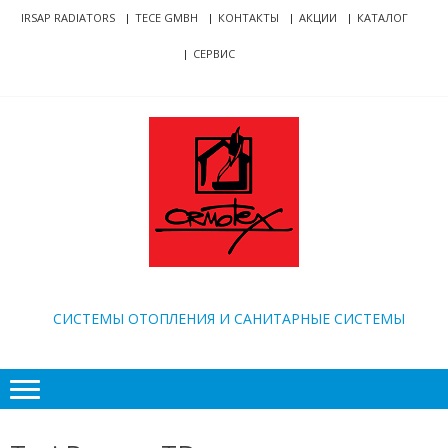
Skip
Skip
IRSAP RADIATORS
TECE GMBH
КОНТАКТЫ
АКЦИИ
КАТАЛОГ
to
to
СЕРВИС
navigation
content
ORMOTEX
CИСТЕМЫ ОТОПЛЕНИЯ И САНИТАРНЫЕ СИСТЕМЫ