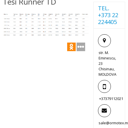
Tesi Runner TD
TEL.
+373 22
224405
str. M.
Eminescu,
23
Chisinau,
MOLDOVA
+37379112021
sale@ormotex.