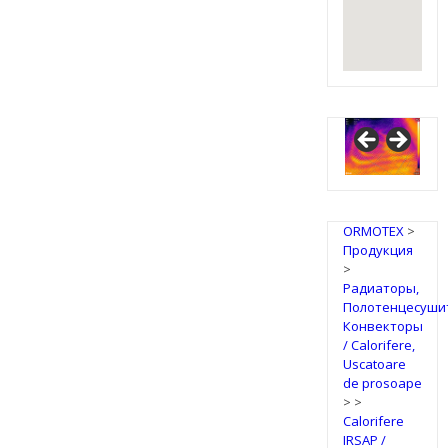
IRSAP
Design
Radiators
ORMOTEX
>
Продукция
>
Радиаторы,
Полотенцесуши
Конвекторы
/ Calorifere,
Uscatoare
de prosoape
>
>
Calorifere
IRSAP /