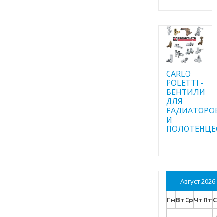
CARLO
POLETTI -
ВЕНТИЛИ
ДЛЯ
РАДИАТОРО
И
ПОЛОТЕНЦЕ
Август 2026
Пн
Вт
Ср
Чт
Пт
С