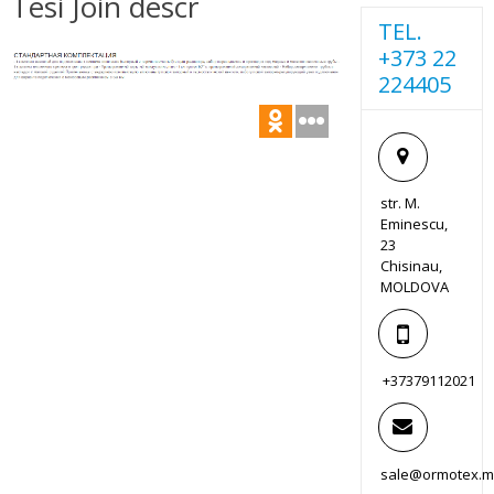
Tesi Join descr
TEL.
+373 22
224405
str. M.
Eminescu,
23
Chisinau,
MOLDOVA
+37379112021
sale@ormotex.