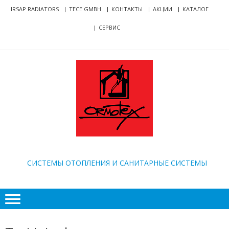
Skip
Skip
IRSAP RADIATORS
TECE GMBH
КОНТАКТЫ
АКЦИИ
КАТАЛОГ
to
to
СЕРВИС
navigation
content
ORMOTEX
CИСТЕМЫ ОТОПЛЕНИЯ И САНИТАРНЫЕ СИСТЕМЫ