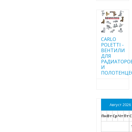
CARLO
POLETTI -
ВЕНТИЛИ
ДЛЯ
РАДИАТОРО
И
ПОЛОТЕНЦЕ
Август 2026
Пн
Вт
Ср
Чт
Пт
С