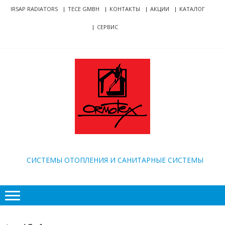
Skip
Skip
IRSAP RADIATORS
TECE GMBH
КОНТАКТЫ
АКЦИИ
КАТАЛОГ
to
to
СЕРВИС
navigation
content
ORMOTEX
CИСТЕМЫ ОТОПЛЕНИЯ И САНИТАРНЫЕ СИСТЕМЫ