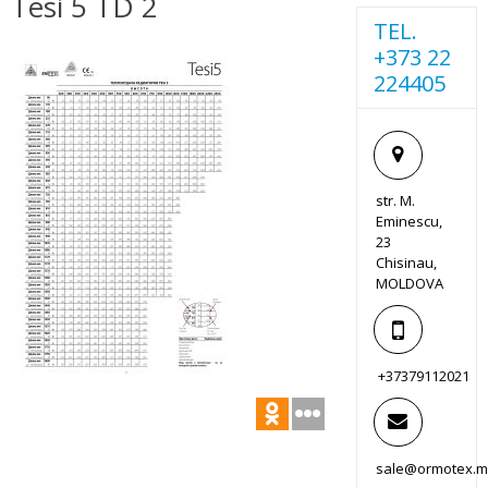
Tesi 5 TD 2
TEL.
+373 22
224405
str. M.
Eminescu,
23
Chisinau,
MOLDOVA
+37379112021
sale@ormotex.