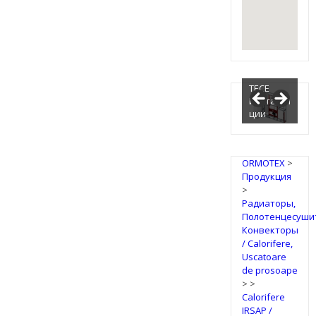
TECE
Инсталля
ции
ORMOTEX
>
Продукция
>
Радиаторы,
Полотенцесуши
Конвекторы
/ Calorifere,
Uscatoare
de prosoape
>
>
Calorifere
IRSAP /