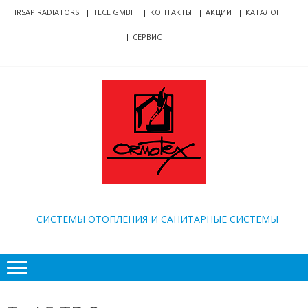
Skip
Skip
IRSAP RADIATORS
TECE GMBH
КОНТАКТЫ
АКЦИИ
КАТАЛОГ
to
to
СЕРВИС
navigation
content
ORMOTEX
CИСТЕМЫ ОТОПЛЕНИЯ И САНИТАРНЫЕ СИСТЕМЫ