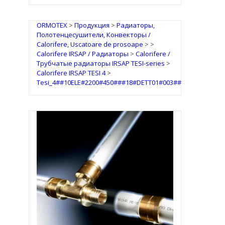
ORMOTEX
>
Продукция
>
Радиаторы,
Полотенцесушители, Конвекторы /
Calorifere, Uscatoare de prosoape
>
>
Calorifere IRSAP / Радиаторы
>
Calorifere /
Трубчатые радиаторы IRSAP TESI-series
>
Calorifere IRSAP TESI 4
>
Tesi_4##10ELE#2200#450###18#DETT01#003##