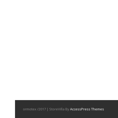
ormotex /2017 | StoreVilla By
AccessPress Themes