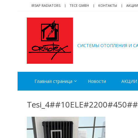
Skip
Skip
IRSAP RADIATORS
TECE GMBH
КОНТАКТЫ
АКЦИИ
to
to
navigation
content
ORMOTEX
CИСТЕМЫ ОТОПЛЕНИЯ И С
Главная страница
Новости
АКЦИИ
Tesi_4##10ELE#2200#450#