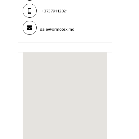
+37379112021
sale@ormotex.md