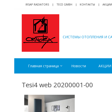
Skip
Skip
IRSAP RADIATORS
TECE GMBH
КОНТАКТЫ
АКЦИИ
to
to
navigation
content
ORMOTEX
CИСТЕМЫ ОТОПЛЕНИЯ И С
Главная страница
Новости
АКЦИИ
Tesi4 web 20200001-00