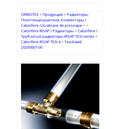
ORMOTEX
>
Продукция
>
Радиаторы,
Полотенцесушители, Конвекторы /
Calorifere, Uscatoare de prosoape
>
>
Calorifere IRSAP / Радиаторы
>
Calorifere /
Трубчатые радиаторы IRSAP TESI-series
>
Calorifere IRSAP TESI 4
>
Tesi4 web
20200001-00