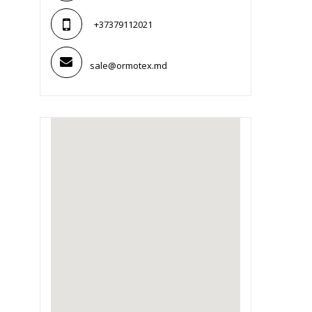
+37379112021
sale@ormotex.md