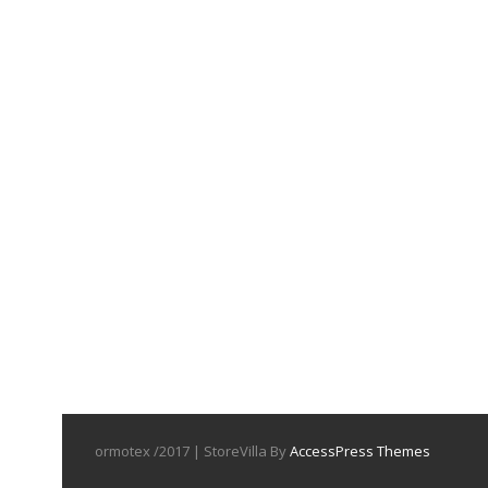
ormotex /2017 | StoreVilla By
AccessPress Themes