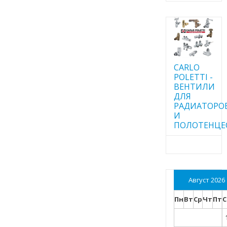
CARLO
POLETTI -
ВЕНТИЛИ
ДЛЯ
РАДИАТОРО
И
ПОЛОТЕНЦЕ
Август 2026
Пн
Вт
Ср
Чт
Пт
С