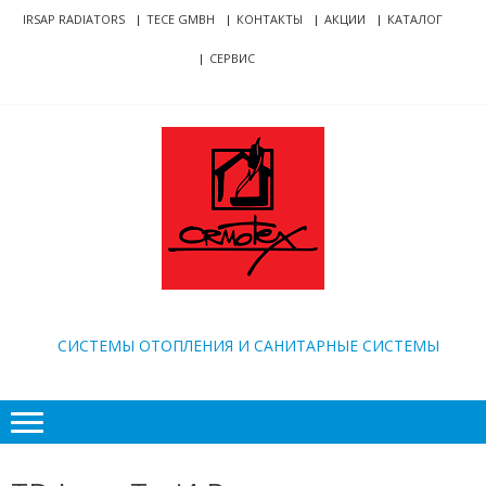
Skip
Skip
IRSAP RADIATORS
TECE GMBH
КОНТАКТЫ
АКЦИИ
КАТАЛОГ
to
to
СЕРВИС
navigation
content
ORMOTEX
CИСТЕМЫ ОТОПЛЕНИЯ И САНИТАРНЫЕ СИСТЕМЫ