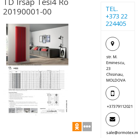
TD Irsap Tesi4 Ro
TEL.
20190001-00
+373 22
224405
str. M.
Eminescu,
23
Chisinau,
MOLDOVA
+37379112021
sale@ormotex.