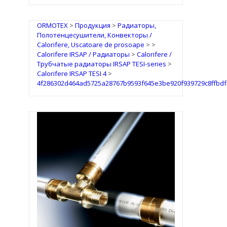
ORMOTEX
>
Продукция
>
Радиаторы,
Полотенцесушители, Конвекторы /
Calorifere, Uscatoare de prosoape
>
>
Calorifere IRSAP / Радиаторы
>
Calorifere /
Трубчатые радиаторы IRSAP TESI-series
>
Calorifere IRSAP TESI 4
>
4f286302d464ad5725a28767b9593f645e3be920f939729c8ffbd