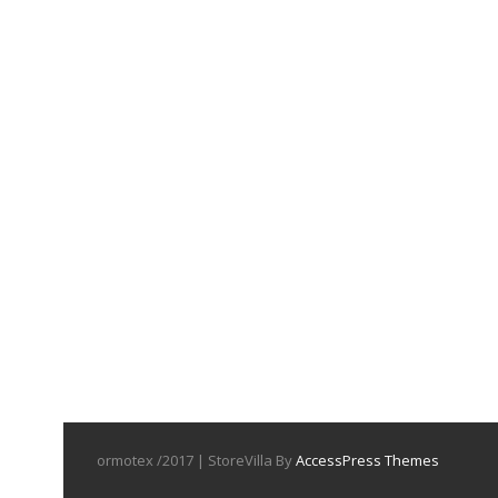
ormotex /2017 | StoreVilla By
AccessPress Themes