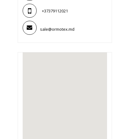
+37379112021
sale@ormotex.md