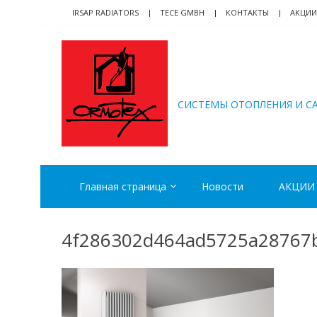
Skip
Skip
IRSAP RADIATORS
TECE GMBH
КОНТАКТЫ
АКЦИИ
to
to
navigation
content
ORMOTEX
CИСТЕМЫ ОТОПЛЕНИЯ И С
Главная страница
Новости
АКЦИИ
4f286302d464ad5725a28767b