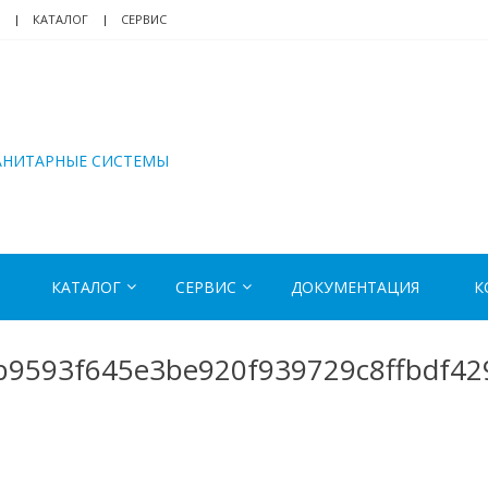
КАТАЛОГ
СЕРВИС
АНИТАРНЫЕ СИСТЕМЫ
КАТАЛОГ
СЕРВИС
ДОКУМЕНТАЦИЯ
К
9593f645e3be920f939729c8ffbdf42