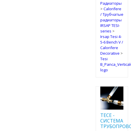
Радиаторы
>
Calorifere
/ Трубчатые
радиаторы
IRSAP TESI-
series
>
Irsap Tesi 4-
5-6 Bench V /
Calorifere
Decorative
>
Tesi
B_Panca_Vertic
logo
TECE -
CИСТЕМА
ТРУБОПРОВ