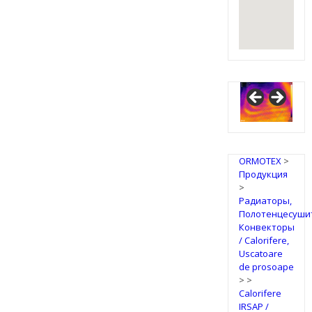
IRSAP
Design
Radiators
ORMOTEX
>
Продукция
>
Радиаторы,
Полотенцесуши
Конвекторы
/ Calorifere,
Uscatoare
de prosoape
>
>
Calorifere
IRSAP /