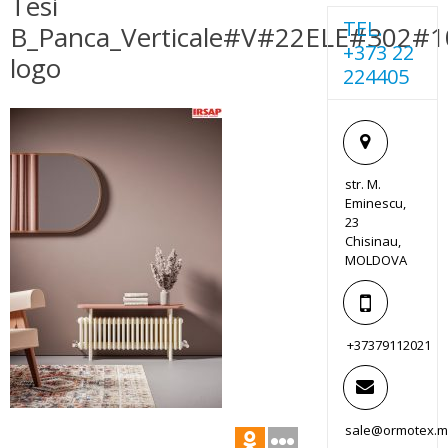
Tesi
TEL.
B_Panca_Verticale#V#22ELE#302
+373 22
logo
224405
str. M.
Eminescu,
23
Chisinau,
MOLDOVA
+37379112021
sale@ormotex.