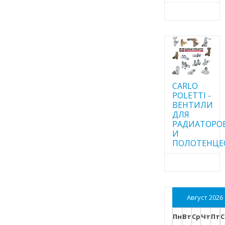
CARLO
POLETTI -
ВЕНТИЛИ
ДЛЯ
РАДИАТОРО
И
ПОЛОТЕНЦЕ
Август 2026
Пн
Вт
Ср
Чт
Пт
С