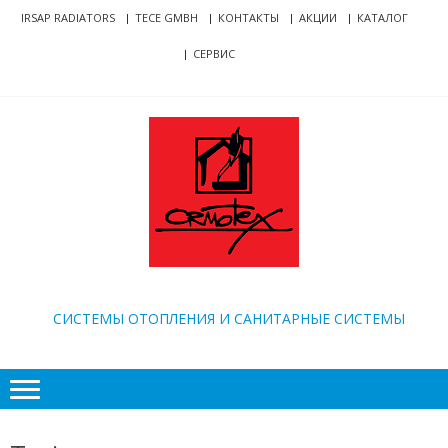
Skip
Skip
IRSAP RADIATORS
TECE GMBH
КОНТАКТЫ
АКЦИИ
КАТАЛОГ
to
to
СЕРВИС
navigation
content
ORMOTEX
CИСТЕМЫ ОТОПЛЕНИЯ И САНИТАРНЫЕ СИСТЕМЫ