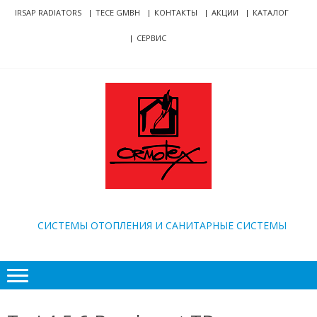
Skip
Skip
IRSAP RADIATORS
TECE GMBH
КОНТАКТЫ
АКЦИИ
КАТАЛОГ
to
to
СЕРВИС
navigation
content
ORMOTEX
CИСТЕМЫ ОТОПЛЕНИЯ И САНИТАРНЫЕ СИСТЕМЫ