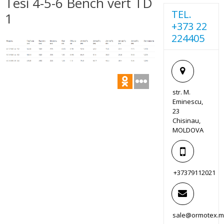
Tesi 4-5-6 Bench vert TD
TEL.
1
+373 22
224405
str. M.
Eminescu,
23
Chisinau,
MOLDOVA
+37379112021
sale@ormotex.