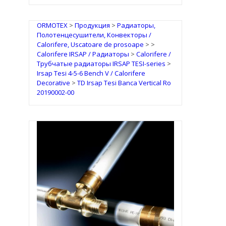
ORMOTEX
>
Продукция
>
Радиаторы,
Полотенцесушители, Конвекторы /
Calorifere, Uscatoare de prosoape
>
>
Calorifere IRSAP / Радиаторы
>
Calorifere /
Трубчатые радиаторы IRSAP TESI-series
>
Irsap Tesi 4-5-6 Bench V / Calorifere
Decorative
>
TD Irsap Tesi Banca Vertical Ro
20190002-00