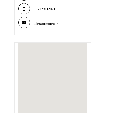
+37379112021
sale@ormotex.md