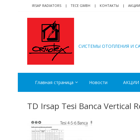
Skip
Skip
IRSAP RADIATORS
TECE GMBH
КОНТАКТЫ
АКЦИИ
to
to
navigation
content
ORMOTEX
CИСТЕМЫ ОТОПЛЕНИЯ И С
Главная страница
Новости
АКЦИИ
TD Irsap Tesi Banca Vertical