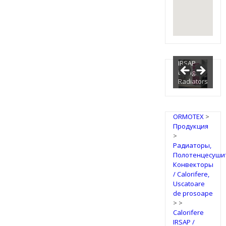
IRSAP
Design
Radiators
ORMOTEX
>
Продукция
>
Радиаторы,
Полотенцесуши
Конвекторы
/ Calorifere,
Uscatoare
de prosoape
>
>
Calorifere
IRSAP /