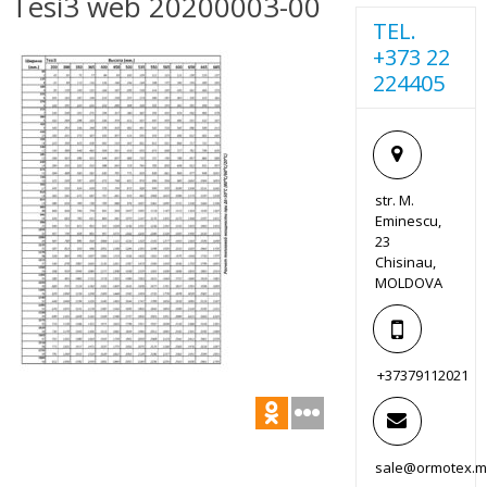
Tesi3 web 20200003-00
TEL.
+373 22
224405
str. M.
Eminescu,
23
Chisinau,
MOLDOVA
+37379112021
sale@ormotex.