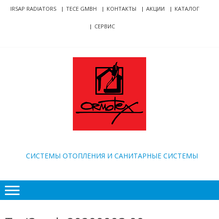
Skip
Skip
IRSAP RADIATORS
TECE GMBH
КОНТАКТЫ
АКЦИИ
КАТАЛОГ
to
to
СЕРВИС
navigation
content
ORMOTEX
CИСТЕМЫ ОТОПЛЕНИЯ И САНИТАРНЫЕ СИСТЕМЫ