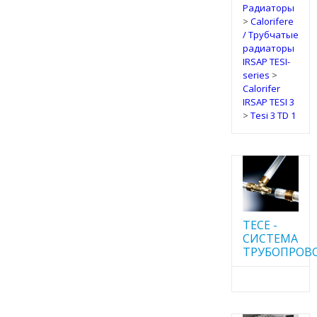
Радиаторы
>
Calorifere
/ Трубчатые
радиаторы
IRSAP TESI-
series
>
Calorifer
IRSAP TESI 3
>
Tesi 3 TD 1
TECE -
CИСТЕМА
ТРУБОПРОВ