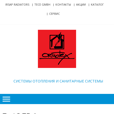
Skip
Skip
IRSAP RADIATORS
TECE GMBH
КОНТАКТЫ
АКЦИИ
КАТАЛОГ
to
to
СЕРВИС
navigation
content
ORMOTEX
CИСТЕМЫ ОТОПЛЕНИЯ И САНИТАРНЫЕ СИСТЕМЫ