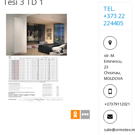
Tesi 3 TD 1
TEL.
+373 22
224405
str. M.
Eminescu,
23
Chisinau,
MOLDOVA
+37379112021
sale@ormotex.