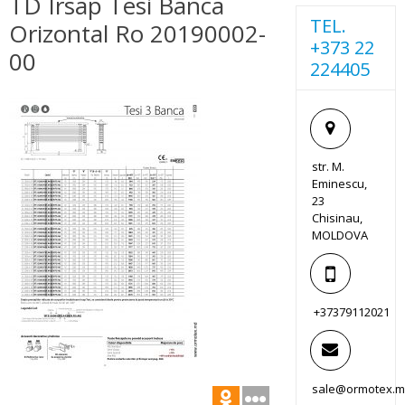
TD Irsap Tesi Banca
TEL.
Orizontal Ro 20190002-
+373 22
00
224405
str. M.
Eminescu,
23
Chisinau,
MOLDOVA
+37379112021
sale@ormotex.