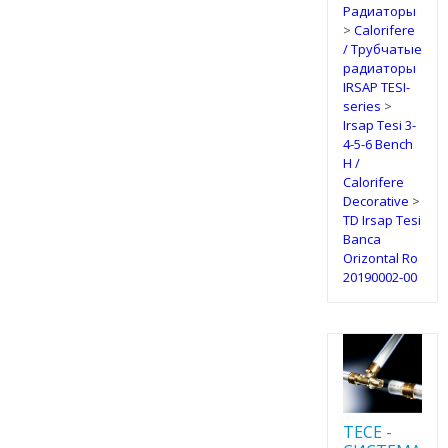
Радиаторы
>
Calorifere
/ Трубчатые
радиаторы
IRSAP TESI-
series
>
Irsap Tesi 3-
4-5-6 Bench
H /
Calorifere
Decorative
>
TD Irsap Tesi
Banca
Orizontal Ro
20190002-00
TECE -