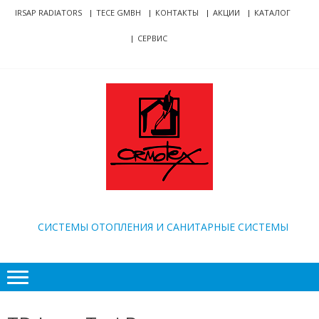
Skip
Skip
IRSAP RADIATORS
TECE GMBH
КОНТАКТЫ
АКЦИИ
КАТАЛОГ
to
to
СЕРВИС
navigation
content
ORMOTEX
CИСТЕМЫ ОТОПЛЕНИЯ И САНИТАРНЫЕ СИСТЕМЫ