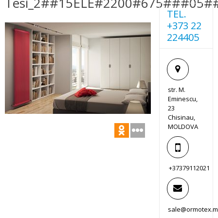
Tesi_2##15ELE#2200#675###05#
TEL.
+373 22
224405
str. M.
Eminescu,
23
Chisinau,
MOLDOVA
+37379112021
sale@ormotex.