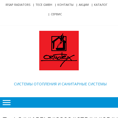
Skip
Skip
IRSAP RADIATORS
TECE GMBH
КОНТАКТЫ
АКЦИИ
КАТАЛОГ
to
to
СЕРВИС
navigation
content
ORMOTEX
CИСТЕМЫ ОТОПЛЕНИЯ И САНИТАРНЫЕ СИСТЕМЫ