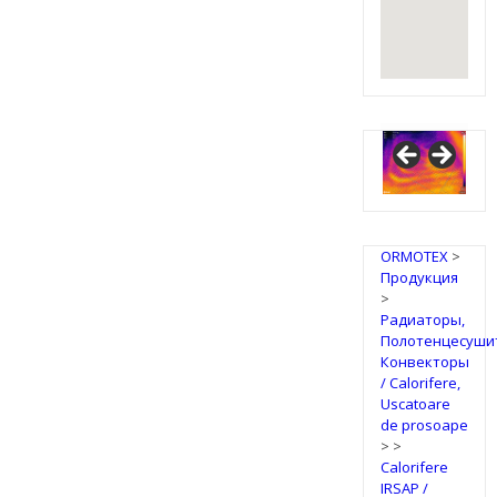
IRSAP
Design
Radiators
ORMOTEX
>
Продукция
>
Радиаторы,
Полотенцесуши
Конвекторы
/ Calorifere,
Uscatoare
de prosoape
>
>
Calorifere
IRSAP /