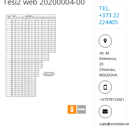
Tesi2 web 20200004-00
TEL.
+373 22
224405
str. M.
Eminescu,
23
Chisinau,
MOLDOVA
+37379112021
sale@ormotex.