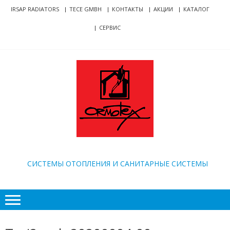
Skip
Skip
IRSAP RADIATORS
TECE GMBH
КОНТАКТЫ
АКЦИИ
КАТАЛОГ
to
to
СЕРВИС
navigation
content
ORMOTEX
CИСТЕМЫ ОТОПЛЕНИЯ И САНИТАРНЫЕ СИСТЕМЫ