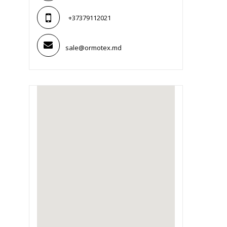
+37379112021
sale@ormotex.md