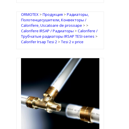
ORMOTEX
>
Продукция
>
Радиаторы,
Полотенцесушители, Конвекторы /
Calorifere, Uscatoare de prosoape
>
>
Calorifere IRSAP / Радиаторы
>
Calorifere /
Трубчатые радиаторы IRSAP TESI-series
>
Calorifer Irsap Tesi 2
>
Tesi 2 v price