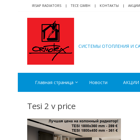
Skip
Skip
IRSAP RADIATORS
TECE GMBH
КОНТАКТЫ
АКЦИИ
to
to
navigation
content
ORMOTEX
CИСТЕМЫ ОТОПЛЕНИЯ И С
Главная страница
Новости
АКЦИИ
Tesi 2 v price