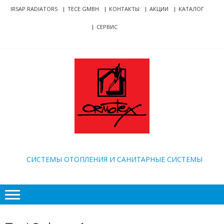
Skip
Skip
IRSAP RADIATORS
TECE GMBH
КОНТАКТЫ
АКЦИИ
КАТАЛОГ
to
to
СЕРВИС
navigation
content
ORMOTEX
CИСТЕМЫ ОТОПЛЕНИЯ И САНИТАРНЫЕ СИСТЕМЫ