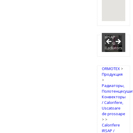
IRSAP
Design
Radiators
ORMOTEX
>
Продукция
>
Радиаторы,
Полотенцесуши
Конвекторы
/ Calorifere,
Uscatoare
de prosoape
>
>
Calorifere
IRSAP /