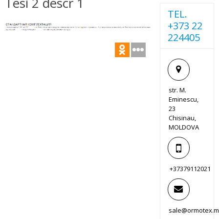
Tesi 2 descr 1
TEL.
+373 22
224405
str. M.
Eminescu,
23
Chisinau,
MOLDOVA
+37379112021
sale@ormotex.