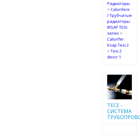
Радиаторы
>
Calorifere
/ Трубчатые
радиаторы
IRSAP TESI-
series
>
Calorifer
Irsap Tesi 2
>
Tesi 2
descr 1
TECE -
CИСТЕМА
ТРУБОПРОВ