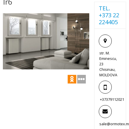
Ir6
TEL.
+373 22
224405
str. M.
Eminescu,
23
Chisinau,
MOLDOVA
+37379112021
sale@ormotex.