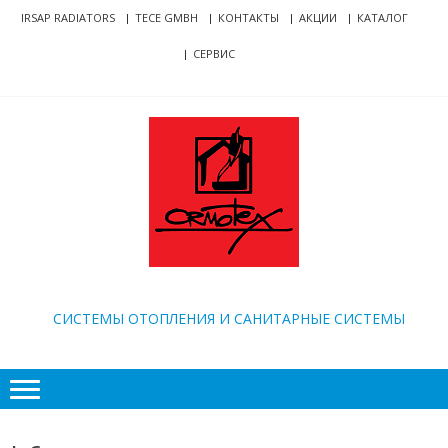
Skip
Skip
IRSAP RADIATORS
TECE GMBH
КОНТАКТЫ
АКЦИИ
КАТАЛОГ
to
to
СЕРВИС
navigation
content
ORMOTEX
CИСТЕМЫ ОТОПЛЕНИЯ И САНИТАРНЫЕ СИСТЕМЫ