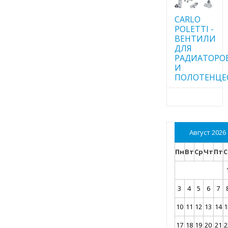
CARLO
POLETTI -
ВЕНТИЛИ
ДЛЯ
РАДИАТОРО
И
ПОЛОТЕНЦЕ
Август 2026
Пн
Вт
Ср
Чт
Пт
С
3
4
5
6
7
10
11
12
13
14
1
17
18
19
20
21
2