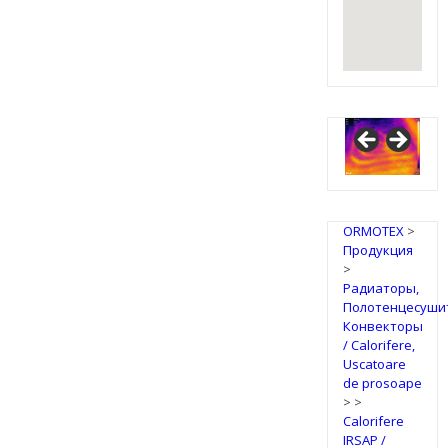
IRSAP
Design
Radiators
ORMOTEX
>
Продукция
>
Радиаторы,
Полотенцесуши
Конвекторы
/ Calorifere,
Uscatoare
de prosoape
>
>
Calorifere
IRSAP /