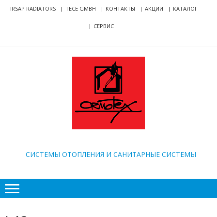
Skip
Skip
IRSAP RADIATORS
TECE GMBH
КОНТАКТЫ
АКЦИИ
КАТАЛОГ
to
to
СЕРВИС
navigation
content
ORMOTEX
CИСТЕМЫ ОТОПЛЕНИЯ И САНИТАРНЫЕ СИСТЕМЫ