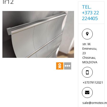
Ir12
TEL.
+373 22
224405
str. M.
Eminescu,
23
Chisinau,
MOLDOVA
+37379112021
sale@ormotex.