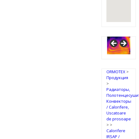
IRSAP
Design
Radiators
ORMOTEX
>
Продукция
>
Радиаторы,
Полотенцесуши
Конвекторы
/ Calorifere,
Uscatoare
de prosoape
>
>
Calorifere
IRSAP /