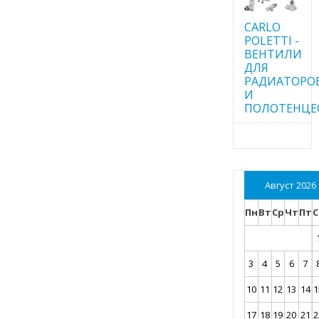
CARLO
POLETTI -
ВЕНТИЛИ
ДЛЯ
РАДИАТОРО
И
ПОЛОТЕНЦЕ
Август 2026
Пн
Вт
Ср
Чт
Пт
С
3
4
5
6
7
10
11
12
13
14
1
17
18
19
20
21
2