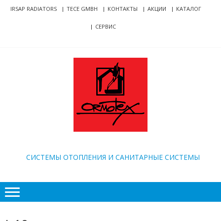
Skip
Skip
IRSAP RADIATORS
TECE GMBH
КОНТАКТЫ
АКЦИИ
КАТАЛОГ
to
to
СЕРВИС
navigation
content
ORMOTEX
CИСТЕМЫ ОТОПЛЕНИЯ И САНИТАРНЫЕ СИСТЕМЫ