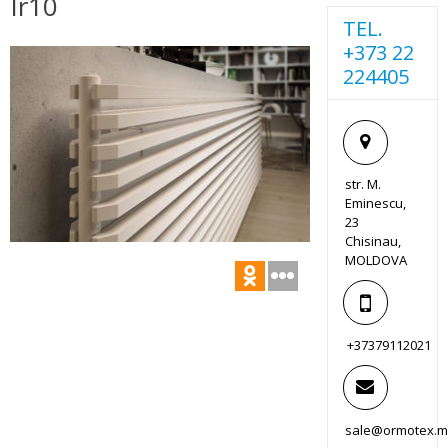
Ir10
TEL.
+373 22
224405
str. M.
Eminescu,
23
Chisinau,
MOLDOVA
+37379112021
sale@ormotex.