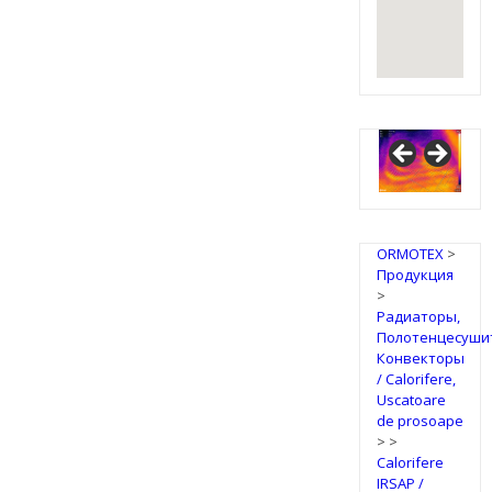
IRSAP
Design
Radiators
ORMOTEX
>
Продукция
>
Радиаторы,
Полотенцесуши
Конвекторы
/ Calorifere,
Uscatoare
de prosoape
>
>
Calorifere
IRSAP /