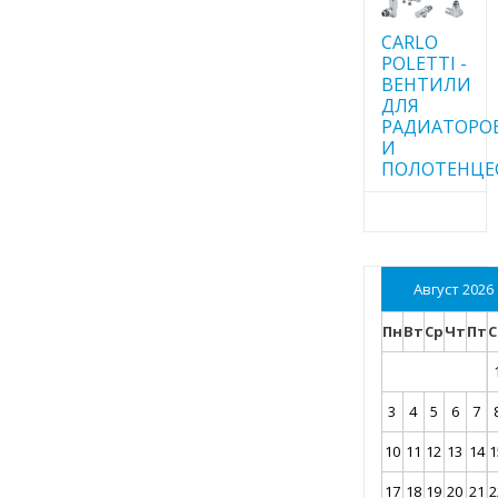
CARLO
POLETTI -
ВЕНТИЛИ
ДЛЯ
РАДИАТОРО
И
ПОЛОТЕНЦЕ
Август 2026
Пн
Вт
Ср
Чт
Пт
С
3
4
5
6
7
10
11
12
13
14
1
17
18
19
20
21
2