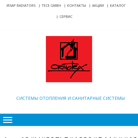
Skip
Skip
IRSAP RADIATORS
TECE GMBH
КОНТАКТЫ
АКЦИИ
КАТАЛОГ
to
to
СЕРВИС
navigation
content
ORMOTEX
CИСТЕМЫ ОТОПЛЕНИЯ И САНИТАРНЫЕ СИСТЕМЫ