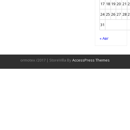
17
18
19
20
21
2
24
25
26
27
28
2
31
« Авг
ormotex /2017 | StoreVilla By
AccessPress Themes