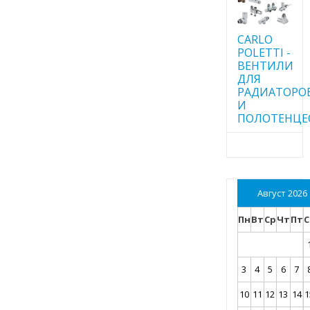
CARLO
POLETTI -
ВЕНТИЛИ
ДЛЯ
РАДИАТОРО
И
ПОЛОТЕНЦЕ
Август 2026
Пн
Вт
Ср
Чт
Пт
С
3
4
5
6
7
10
11
12
13
14
1