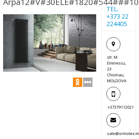
Arpa12#V#30ELE#1820#544###10#
TEL.
+373 22
224405
str. M.
Eminescu,
23
Chisinau,
MOLDOVA
+37379112021
sale@ormotex.