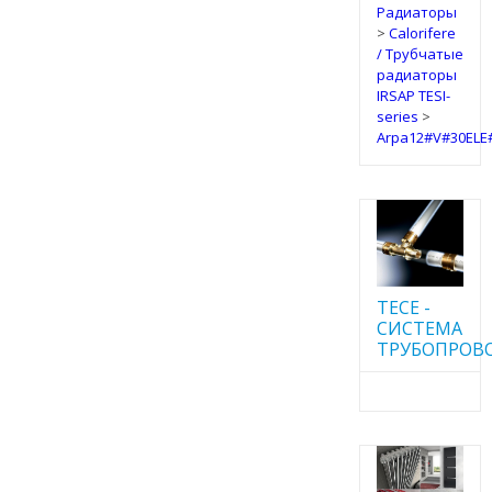
Радиаторы
>
Calorifere
/ Трубчатые
радиаторы
IRSAP TESI-
series
>
Arpa12#V#30ELE
TECE -
CИСТЕМА
ТРУБОПРОВ