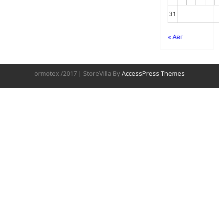
31
« Авг
ormotex /2017 | StoreVilla By
AccessPress Themes