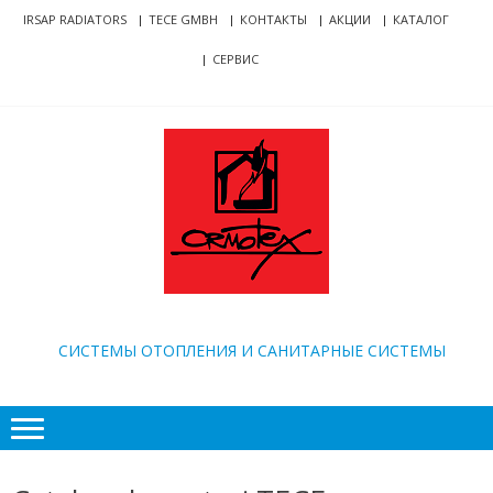
Skip
Skip
IRSAP RADIATORS
TECE GMBH
КОНТАКТЫ
АКЦИИ
КАТАЛОГ
to
to
СЕРВИС
navigation
content
ORMOTEX
CИСТЕМЫ ОТОПЛЕНИЯ И САНИТАРНЫЕ СИСТЕМЫ