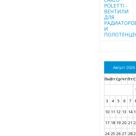
POLETTI -
ВЕНТИЛИ
ДЛЯ
РАДИАТОРО
И
ПОЛОТЕНЦЕ
Август 2026
Пн
Вт
Ср
Чт
Пт
С
3
4
5
6
7
10
11
12
13
14
1
17
18
19
20
21
2
24
25
26
27
28
2