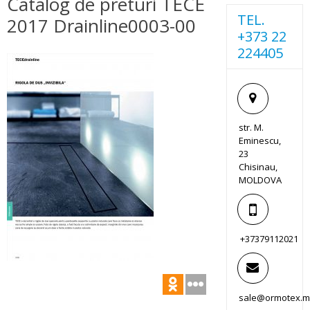
Catalog de preturi TECE
TEL.
2017 Drainline0003-00
+373 22
224405
str. M.
Eminescu,
23
Chisinau,
MOLDOVA
+37379112021
sale@ormotex.