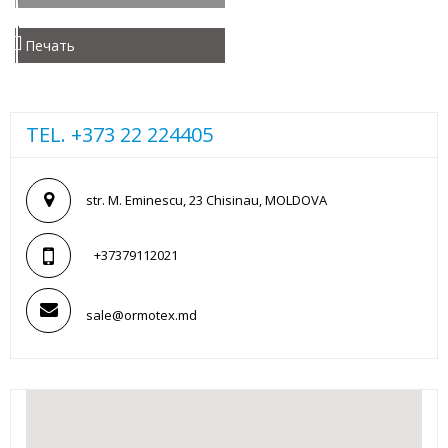
Печать
TEL. +373 22 224405
str. M. Eminescu, 23 Chisinau, MOLDOVA
+37379112021
sale@ormotex.md