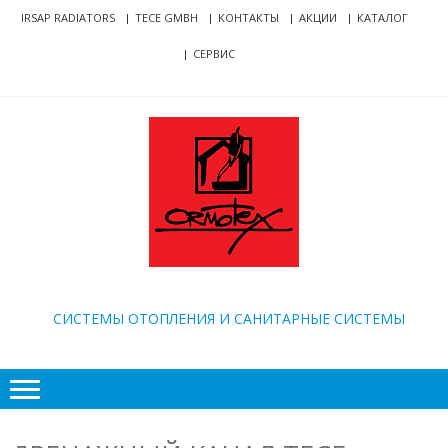
Skip
Skip
IRSAP RADIATORS
TECE GMBH
КОНТАКТЫ
АКЦИИ
КАТАЛОГ
to
to
СЕРВИС
navigation
content
ORMOTEX
CИСТЕМЫ ОТОПЛЕНИЯ И САНИТАРНЫЕ СИСТЕМЫ