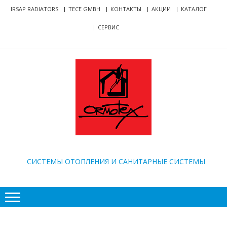
Skip
Skip
IRSAP RADIATORS
TECE GMBH
КОНТАКТЫ
АКЦИИ
КАТАЛОГ
to
to
СЕРВИС
navigation
content
ORMOTEX
CИСТЕМЫ ОТОПЛЕНИЯ И САНИТАРНЫЕ СИСТЕМЫ