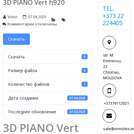
3D PIANO Vert h920
TEL.
+373 22
Victor
07.04.2025
224405
к
Комментарии
отключены
записи
3D
Скачать
PIANO
Vert
h920
str. M.
Скачать
5
Eminescu,
23
Размер файла
5
Chisinau,
MOLDOVA
Количество файлов
1
Дата создания
07.04.2025
+37379112021
Последнее обновление
07.04.2025
3D PIANO Vert
sale@ormotex.