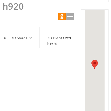
h920
Навигация
по
3D SAX2 Hor
3D PIANO Vert
h1520
записям