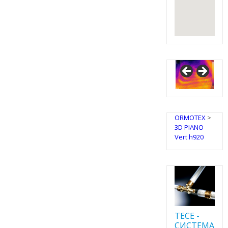
IRSAP
Design
Radiators
ORMOTEX
>
3D PIANO
Vert h920
TECE -
CИСТЕМА