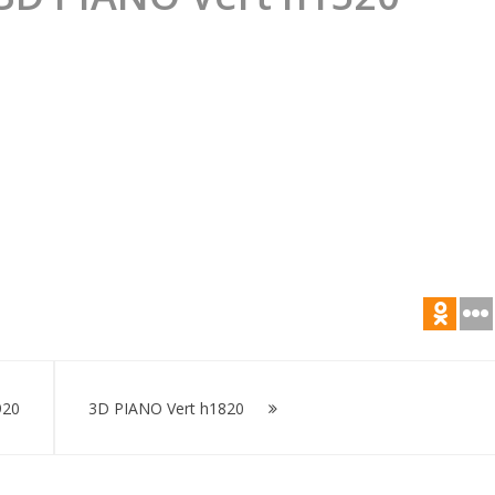
20
920
3D PIANO Vert h1820