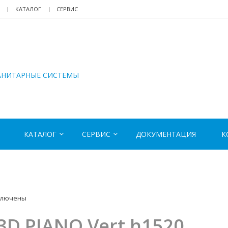
КАТАЛОГ
СЕРВИС
АНИТАРНЫЕ СИСТЕМЫ
КАТАЛОГ
СЕРВИС
ДОКУМЕНТАЦИЯ
К
ключены
иси
3D PIANO Vert h1520
NO