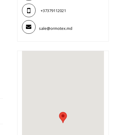
+37379112021
sale@ormotex.md