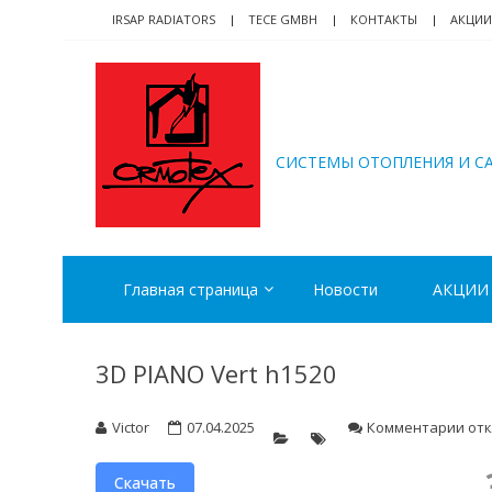
Skip
Skip
IRSAP RADIATORS
TECE GMBH
КОНТАКТЫ
АКЦИИ
to
to
navigation
content
ORMOTEX
CИСТЕМЫ ОТОПЛЕНИЯ И С
Главная страница
Новости
АКЦИИ
3D PIANO Vert h1520
к
Victor
07.04.2025
Комментарии
от
зап
3D
Скачать
PIA