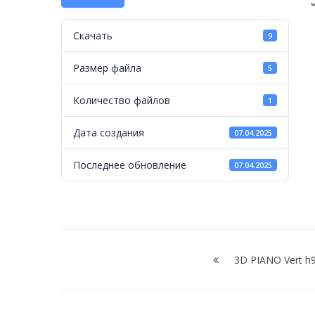
Vert
h15
Скачать
9
Размер файла
5
Количество файлов
1
Дата создания
07.04.2025
Последнее обновление
07.04.2025
Навигация
по
3D PIANO Vert h
записям