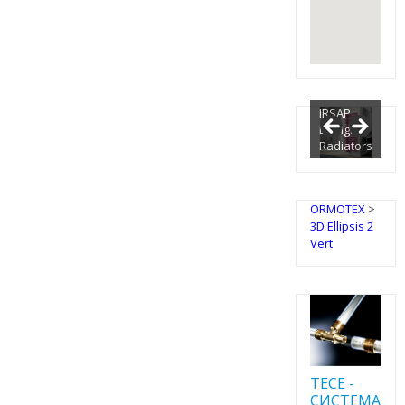
IRSAP
Design
Radiators
ORMOTEX
>
3D Ellipsis 2
Vert
TECE -
CИСТЕМА