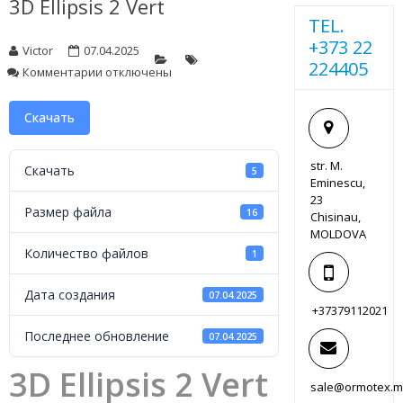
3D Ellipsis 2 Vert
TEL.
+373 22
Victor
07.04.2025
224405
к
Комментарии
отключены
записи
3D
Скачать
Ellipsis
2
Vert
str. M.
Скачать
5
Eminescu,
23
Размер файла
16
Chisinau,
MOLDOVA
Количество файлов
1
Дата создания
07.04.2025
+37379112021
Последнее обновление
07.04.2025
3D Ellipsis 2 Vert
sale@ormotex.