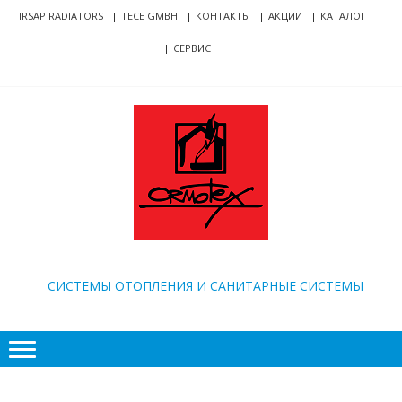
Skip
Skip
IRSAP RADIATORS
TECE GMBH
КОНТАКТЫ
АКЦИИ
КАТАЛОГ
to
to
СЕРВИС
navigation
content
ORMOTEX
CИСТЕМЫ ОТОПЛЕНИЯ И САНИТАРНЫЕ СИСТЕМЫ