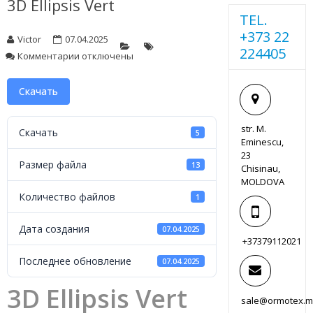
3D Ellipsis Vert
TEL.
+373 22
Victor
07.04.2025
224405
к
Комментарии
отключены
записи
3D
Скачать
Ellipsis
Vert
str. M.
Скачать
5
Eminescu,
23
Размер файла
13
Chisinau,
MOLDOVA
Количество файлов
1
Дата создания
07.04.2025
+37379112021
Последнее обновление
07.04.2025
3D Ellipsis Vert
sale@ormotex.