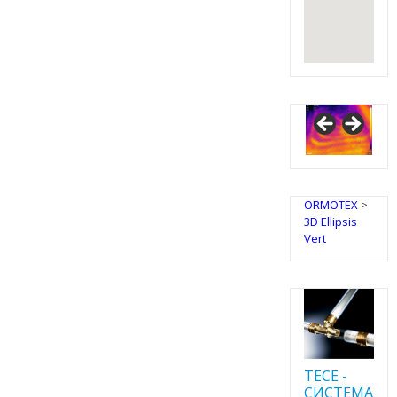
ORMOTEX
>
3D Ellipsis
Vert
TECE -
CИСТЕМА