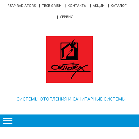
Skip
Skip
IRSAP RADIATORS
TECE GMBH
КОНТАКТЫ
АКЦИИ
КАТАЛОГ
to
to
СЕРВИС
navigation
content
ORMOTEX
CИСТЕМЫ ОТОПЛЕНИЯ И САНИТАРНЫЕ СИСТЕМЫ