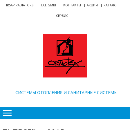
Skip
Skip
IRSAP RADIATORS
TECE GMBH
КОНТАКТЫ
АКЦИИ
КАТАЛОГ
to
to
СЕРВИС
navigation
content
ORMOTEX
CИСТЕМЫ ОТОПЛЕНИЯ И САНИТАРНЫЕ СИСТЕМЫ