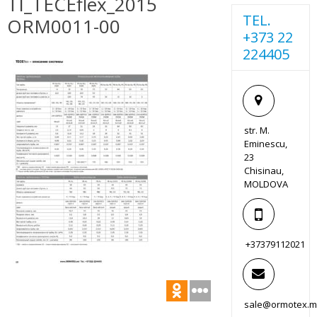
TI_TECEflex_2015
TEL.
ORM0011-00
+373 22
224405
str. M.
Eminescu,
23
Chisinau,
MOLDOVA
+37379112021
sale@ormotex.