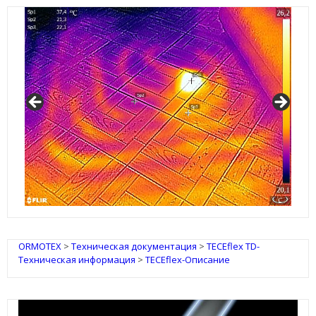
IRSAP Design Radiators
ORMOTEX
>
Техническая документация
>
TECEflex TD-
Техническая информация
>
TECEflex-Описание