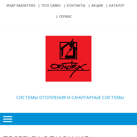
Skip
Skip
IRSAP RADIATORS
TECE GMBH
КОНТАКТЫ
АКЦИИ
КАТАЛОГ
to
to
СЕРВИС
navigation
content
ORMOTEX
CИСТЕМЫ ОТОПЛЕНИЯ И САНИТАРНЫЕ СИСТЕМЫ