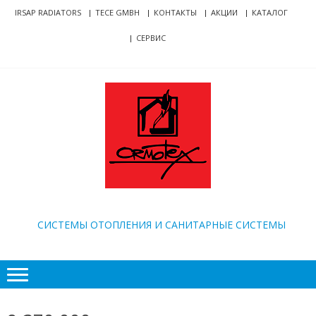
Skip
Skip
IRSAP RADIATORS
TECE GMBH
КОНТАКТЫ
АКЦИИ
КАТАЛОГ
to
to
СЕРВИС
navigation
content
ORMOTEX
CИСТЕМЫ ОТОПЛЕНИЯ И САНИТАРНЫЕ СИСТЕМЫ