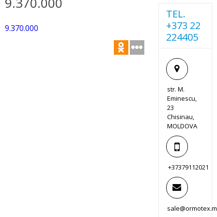
9.370.000
TEL.
+373 22
9.370.000
224405
str. M.
Eminescu,
23
Chisinau,
MOLDOVA
+37379112021
sale@ormotex.