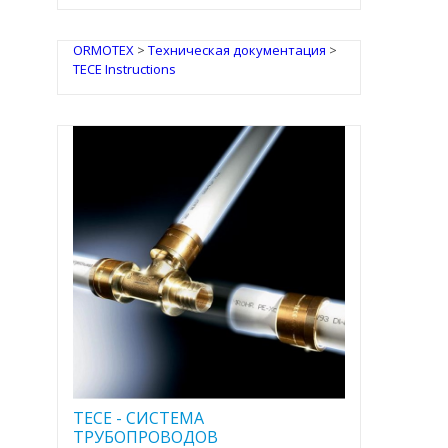
ORMOTEX
>
Техническая документация
>
TECE Instructions
TECE - CИСТЕМА
ТРУБОПРОВОДОВ