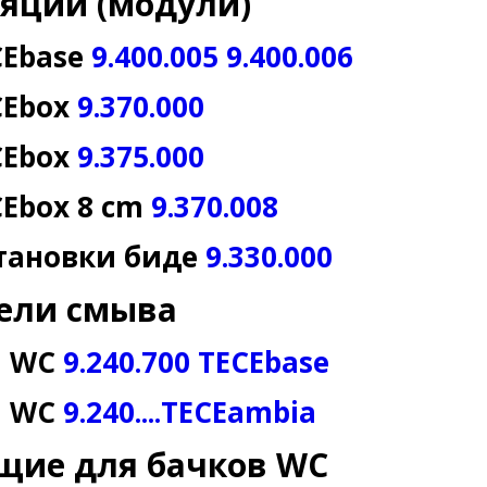
яции (модули)
CEbase
9.400.005 9.400.006
CEbox
9.370.000
CEbox
9.375.000
Ebox 8 cm
9.370.008
становки биде
9.330.000
ели смыва
я WC
9.240.700 TECEbase
я WC
9.240....TECEambia
щие для бачков WC