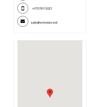
+37379112021
sale@ormotex.md