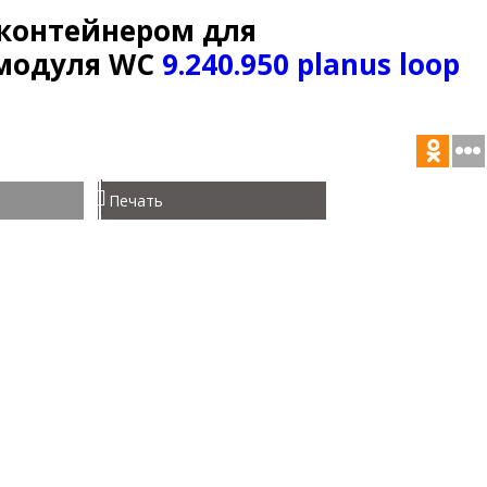
 контейнером для
 модуля WC
9.240.950 planus loop
Печать