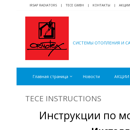
Skip
Skip
IRSAP RADIATORS
TECE GMBH
КОНТАКТЫ
АКЦИИ
to
to
navigation
content
ORMOTEX
CИСТЕМЫ ОТОПЛЕНИЯ И С
Главная страница
Новости
АКЦИИ
TECE INSTRUCTIONS
Инструкции по м