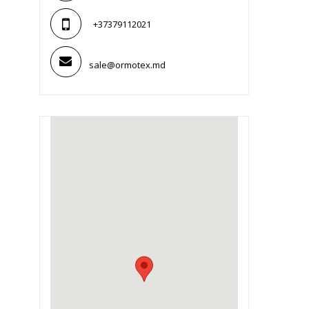
+37379112021
sale@ormotex.md