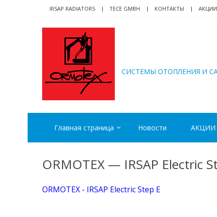
Skip
Skip
IRSAP RADIATORS
TECE GMBH
КОНТАКТЫ
АКЦИИ
to
to
navigation
content
ORMOTEX
CИСТЕМЫ ОТОПЛЕНИЯ И С
Главная страница
Новости
АКЦИИ
ORMOTEX — IRSAP Electric S
ORMOTEX - IRSAP Electric Step E