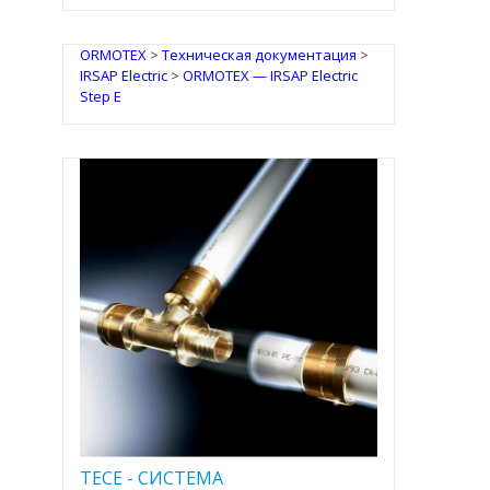
ORMOTEX
>
Техническая документация
>
IRSAP Electric
>
ORMOTEX — IRSAP Electric
Step E
TECE - CИСТЕМА