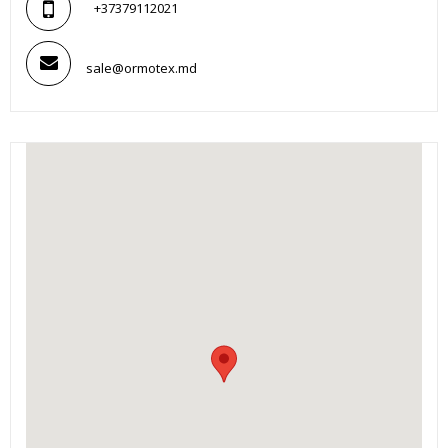
+37379112021
sale@ormotex.md