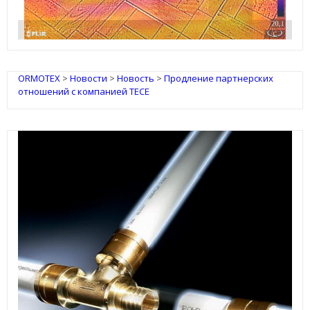
IRSAP Design Radiators
ORMOTEX
>
Новости
>
Новость
>
Продление партнерских
отношений с компанией TECE