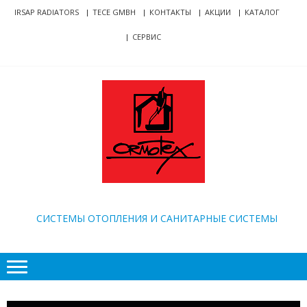
Skip
Skip
IRSAP RADIATORS
TECE GMBH
КОНТАКТЫ
АКЦИИ
КАТАЛОГ
to
to
СЕРВИС
navigation
content
ORMOTEX
CИСТЕМЫ ОТОПЛЕНИЯ И САНИТАРНЫЕ СИСТЕМЫ