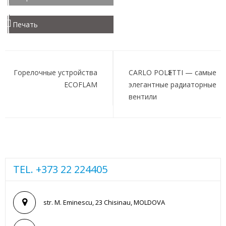
Печать
Навигация
по
Горелочные устройства
CARLO POLETTI — самые
ECOFLAM
элегантные радиаторные
записям
вентили
TEL. +373 22 224405
str. M. Eminescu, 23 Chisinau, MOLDOVA