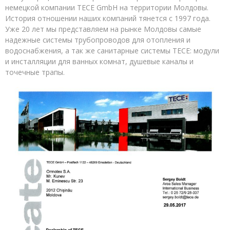
отношений
немецкой компании TECE GmbH на территории Молдовы.
с
История отношении наших компаний тянется с 1997 года.
компанией
Уже 20 лет мы представляем на рынке Молдовы самые
TECE
надежные системы трубопроводов для отопления и
водоснабжения, а так же санитарные системы TECE: модули
и инсталляции для ванных комнат, душевые каналы и
точечные трапы.