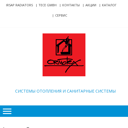
Skip
Skip
IRSAP RADIATORS
TECE GMBH
КОНТАКТЫ
АКЦИИ
КАТАЛОГ
to
to
СЕРВИС
navigation
content
ORMOTEX
CИСТЕМЫ ОТОПЛЕНИЯ И САНИТАРНЫЕ СИСТЕМЫ