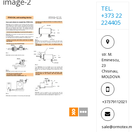
image-2
TEL.
+373 22
224405
str. M.
Eminescu,
23
Chisinau,
MOLDOVA
+37379112021
sale@ormotex.