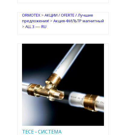
ORMOTEX
>
АКЦИИ / OFERTE / Лучшие
предложения!
>
Акция-ФИЛЬТР магнитный
>
ALL 3 —- RU
TECE - CИСТЕМА