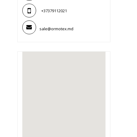
+37379112021
sale@ormotex.md