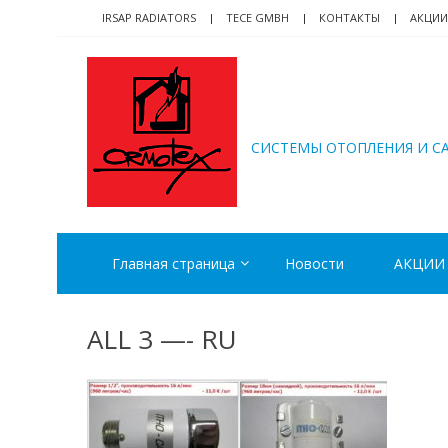
Skip
Skip
IRSAP RADIATORS
TECE GMBH
КОНТАКТЫ
АКЦИИ
to
to
navigation
content
ORMOTEX
CИСТЕМЫ ОТОПЛЕНИЯ И С
Главная страница
Новости
АКЦИИ
ALL 3 —- RU