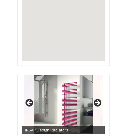
IRSAP Design Radiators