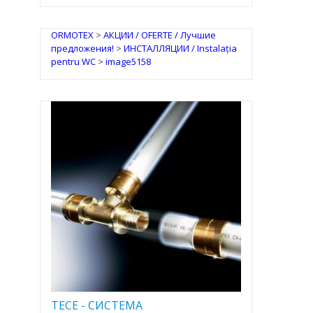
ORMOTEX
>
АКЦИИ / OFERTE / Лучшие
предложения!
>
ИНСТАЛЛЯЦИИ / Instalația
pentru WC
>
image5158
TECE - CИСТЕМА