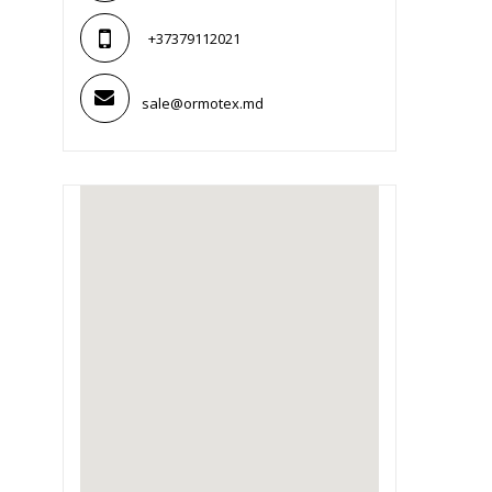
+37379112021
sale@ormotex.md