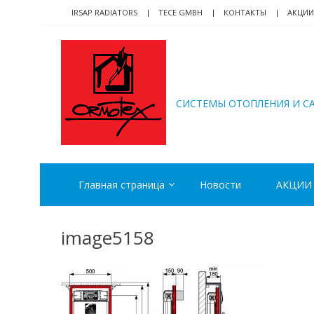
Skip
Skip
IRSAP RADIATORS
TECE GMBH
КОНТАКТЫ
АКЦИИ
to
to
navigation
content
ORMOTEX
CИСТЕМЫ ОТОПЛЕНИЯ И С
Главная страница
Новости
АКЦИИ
image5158