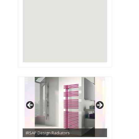
IRSAP Design Radiators