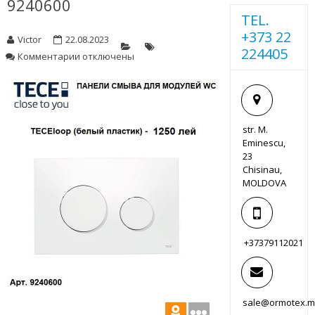
9240600
TEL.
+373 22
Victor
22.08.2023
224405
к
Комментарии
отключены
записи
9240600
str. M.
Eminescu,
23
Chisinau,
MOLDOVA
+37379112021
sale@ormotex.