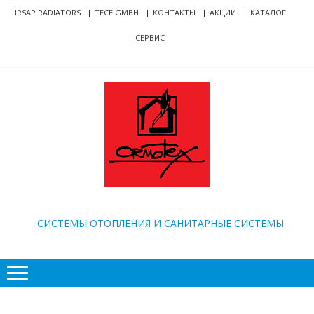
Skip
Skip
IRSAP RADIATORS
TECE GMBH
КОНТАКТЫ
АКЦИИ
КАТАЛОГ
to
to
СЕРВИС
navigation
content
ORMOTEX
CИСТЕМЫ ОТОПЛЕНИЯ И САНИТАРНЫЕ СИСТЕМЫ