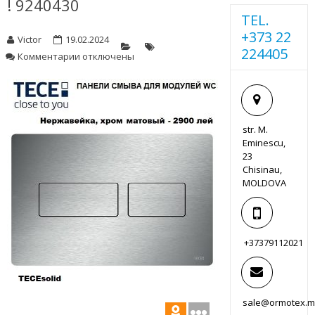
! 9240430
TEL.
+373 22
Victor
19.02.2024
224405
к
Комментарии
отключены
записи
!
9240430
str. M.
Eminescu,
23
Chisinau,
MOLDOVA
+37379112021
sale@ormotex.