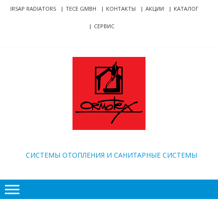
Skip
Skip
IRSAP RADIATORS
TECE GMBH
КОНТАКТЫ
АКЦИИ
КАТАЛОГ
to
to
СЕРВИС
navigation
content
ORMOTEX
CИСТЕМЫ ОТОПЛЕНИЯ И САНИТАРНЫЕ СИСТЕМЫ