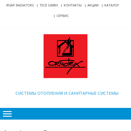
Skip
Skip
IRSAP RADIATORS
TECE GMBH
КОНТАКТЫ
АКЦИИ
КАТАЛОГ
to
to
СЕРВИС
navigation
content
ORMOTEX
CИСТЕМЫ ОТОПЛЕНИЯ И САНИТАРНЫЕ СИСТЕМЫ