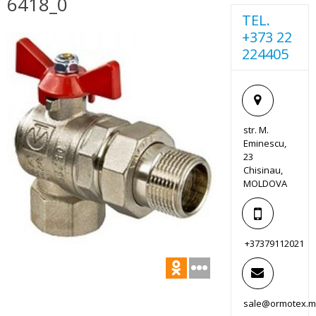
6418_0
TEL.
+373 22
224405
str. M.
Eminescu,
23
Chisinau,
MOLDOVA
+37379112021
sale@ormotex.