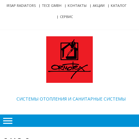
Skip
Skip
IRSAP RADIATORS
TECE GMBH
КОНТАКТЫ
АКЦИИ
КАТАЛОГ
to
to
СЕРВИС
navigation
content
ORMOTEX
CИСТЕМЫ ОТОПЛЕНИЯ И САНИТАРНЫЕ СИСТЕМЫ