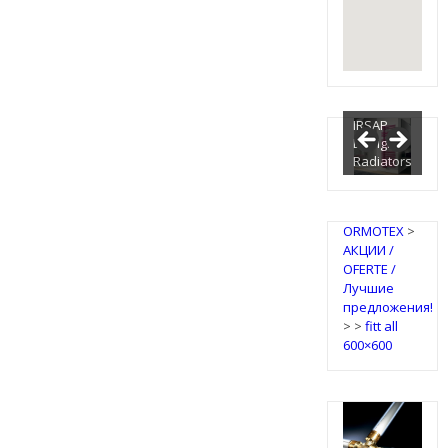
IRSAP
Design
Radiators
ORMOTEX
>
АКЦИИ /
OFERTE /
Лучшие
предложения!
>
>
fitt all
600×600