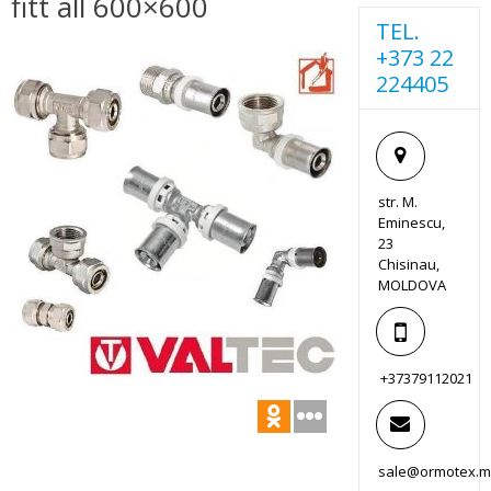
fitt all 600×600
TEL.
+373 22
224405
str. M.
Eminescu,
23
Chisinau,
MOLDOVA
+37379112021
sale@ormotex.