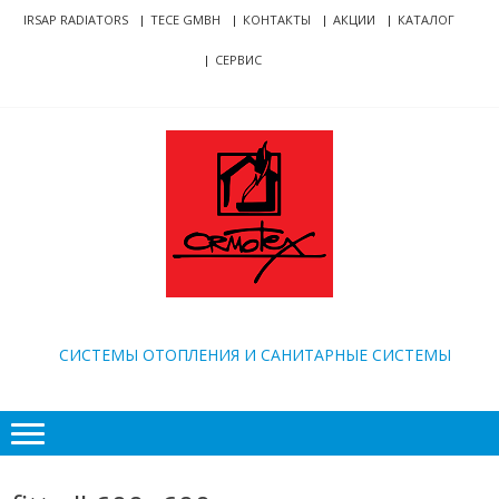
Skip
Skip
IRSAP RADIATORS
TECE GMBH
КОНТАКТЫ
АКЦИИ
КАТАЛОГ
to
to
СЕРВИС
navigation
content
ORMOTEX
CИСТЕМЫ ОТОПЛЕНИЯ И САНИТАРНЫЕ СИСТЕМЫ